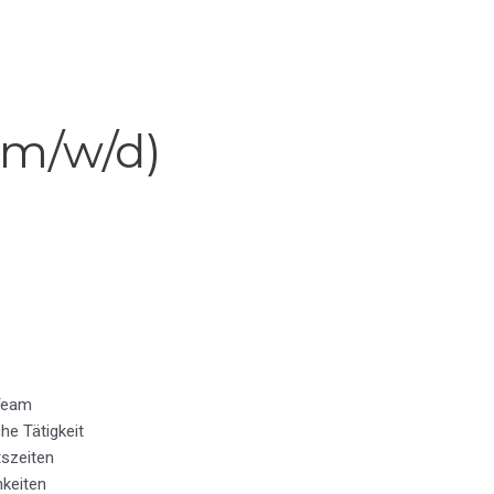
(m/w/d)
 Team
he Tätigkeit
tszeiten
hkeiten